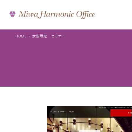
内
容
を
ス
キ
HOME
女性限定 セミナー
ッ
プ