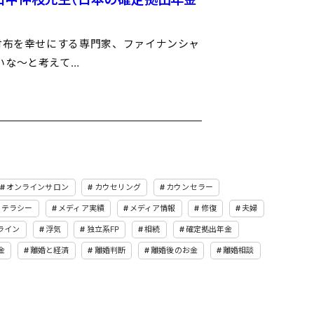
財布を幸せにする専門家、ファイナンシャ
いな～と考えて…
オンラインサロン
カウセリング
カウンセラー
リテラシー
メディア実績
メディア情報
修復
夫婦
ライン
浮気
独立系FP
相続
確定拠出年金
金
離婚と経済
離婚判断
離婚後のお金
離婚相談