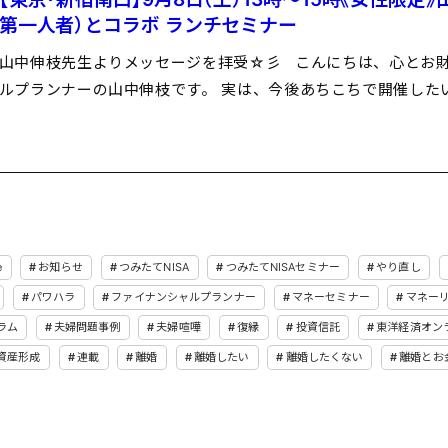
第一人者）とコラボ ランチセミナー
山中伸枝先生よりメッセージを拝受☆彡 こんにちは、心とお
ルプランナーの山中伸枝です。 実は、今後あちこちで開催した
e
お知らせ
つみたてNISA
つみたてNISAセミナー
やり直し
パワハラ
ファイナンシャルプランナー
マネーセミナー
マネー
ラム
夫婦問題事例
夫婦喧嘩
復縁
投資信託
東洋経済オン
資産形成
連載
離婚
離婚したい
離婚したくない
離婚とお