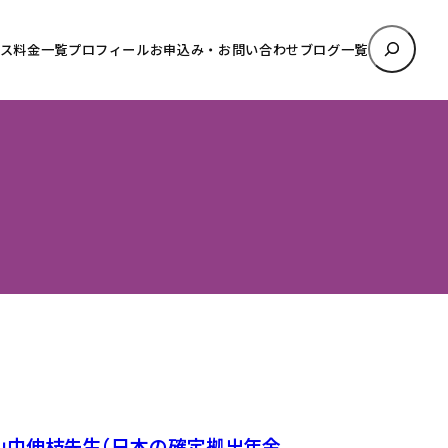
検
ス料金一覧
プロフィール
お申込み・お問い合わせ
ブログ一覧
索
定》山中伸枝先生（日本の確定拠出年金