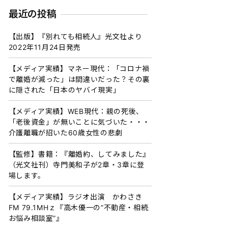
最近の投稿
【出版】『別れても相続人』光文社より
2022年11月24日発売
【メディア実績】マネー現代：「コロナ禍
で離婚が減った」は間違いだった？その裏
に隠された「日本のヤバイ現実」
【メディア実績】WEB現代：親の死後、
「老後資金」が無いことに気づいた・・・
介護離職が招いた60歳女性の悲劇
【監修】書籍：『離婚約、してみました』
（光文社刊）寺門美和子が2章・3章に登
場します。
【メディア実績】ラジオ出演 かわさき
FM 79.1MHｚ『高木優一の”不動産・相続
お悩み相談室”』