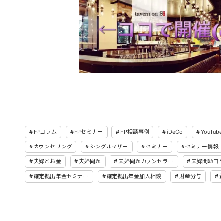
FPコラム
FPセミナー
FP相談事例
iDeCo
YouTub
カウンセリング
シングルマザー
セミナー
セミナー情報
夫婦とお金
夫婦問題
夫婦問題カウンセラー
夫婦問題コ
確定拠出年金セミナー
確定拠出年金加入相談
財産分与