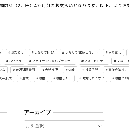
顧問料（2万円）4カ月分のお支払いとなります。以下、よりお
e
お知らせ
つみたてNISA
つみたてNISAセミナー
やり直し
パワハラ
ファイナンシャルプランナー
マネーセミナー
マネー
ラム
夫婦問題事例
夫婦喧嘩
復縁
投資信託
東洋経済オン
資産形成
連載
離婚
離婚したい
離婚したくない
離婚とお
アーカイブ
ア