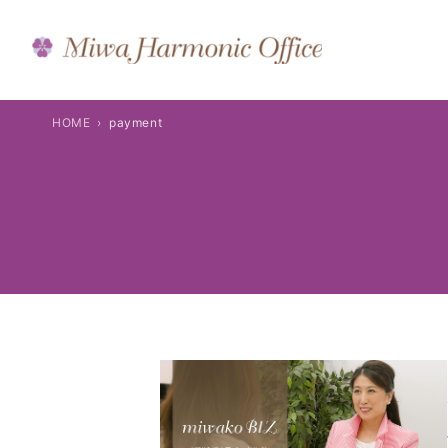
内
容
を
ス
キ
HOME
payment
ッ
プ