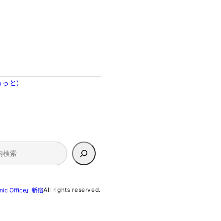
ねっと）
All rights reserved.
c Office」新宿