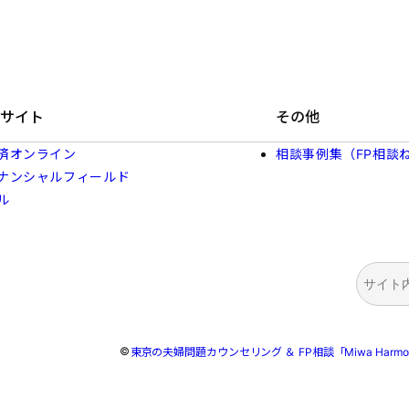
サイト
その他
済オンライン
相談事例集（FP相談
ナンシャルフィールド
ル
検
索
©
東京の夫婦問題カウンセリング ＆ FP相談「Miwa Harmoni