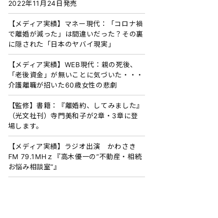
2022年11月24日発売
【メディア実績】マネー現代：「コロナ禍
で離婚が減った」は間違いだった？その裏
に隠された「日本のヤバイ現実」
【メディア実績】WEB現代：親の死後、
「老後資金」が無いことに気づいた・・・
介護離職が招いた60歳女性の悲劇
【監修】書籍：『離婚約、してみました』
（光文社刊）寺門美和子が2章・3章に登
場します。
【メディア実績】ラジオ出演 かわさき
FM 79.1MHｚ『高木優一の”不動産・相続
お悩み相談室”』