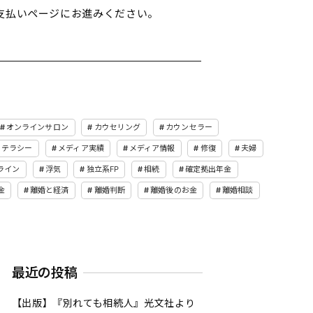
支払いページにお進みください。
オンラインサロン
カウセリング
カウンセラー
リテラシー
メディア実績
メディア情報
修復
夫婦
ライン
浮気
独立系FP
相続
確定拠出年金
金
離婚と経済
離婚判断
離婚後のお金
離婚相談
最近の投稿
【出版】『別れても相続人』光文社より