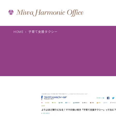
内
容
を
ス
キ
HOME
子育て支援タクシー
ッ
プ