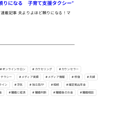
頼りになる 子育て支援タクシー”
連載記事 夫よりよほど頼りになる！マ
オンラインサロン
カウセリング
カウンセラー
リテラシー
メディア実績
メディア情報
修復
夫婦
ライン
浮気
独立系FP
相続
確定拠出年金
金
離婚と経済
離婚判断
離婚後のお金
離婚相談