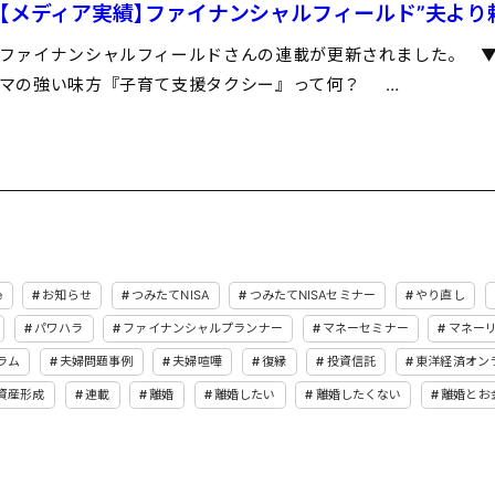
【メディア実績】ファイナンシャルフィールド”夫より
ファイナンシャルフィールドさんの連載が更新されました。 ▼
マの強い味方『子育て支援タクシー』って何？ …
e
お知らせ
つみたてNISA
つみたてNISAセミナー
やり直し
パワハラ
ファイナンシャルプランナー
マネーセミナー
マネー
ラム
夫婦問題事例
夫婦喧嘩
復縁
投資信託
東洋経済オン
資産形成
連載
離婚
離婚したい
離婚したくない
離婚とお