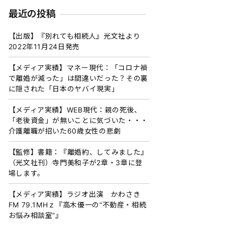
最近の投稿
【出版】『別れても相続人』光文社より
2022年11月24日発売
【メディア実績】マネー現代：「コロナ禍
で離婚が減った」は間違いだった？その裏
に隠された「日本のヤバイ現実」
【メディア実績】WEB現代：親の死後、
「老後資金」が無いことに気づいた・・・
介護離職が招いた60歳女性の悲劇
【監修】書籍：『離婚約、してみました』
（光文社刊）寺門美和子が2章・3章に登
場します。
【メディア実績】ラジオ出演 かわさき
FM 79.1MHｚ『高木優一の”不動産・相続
お悩み相談室”』