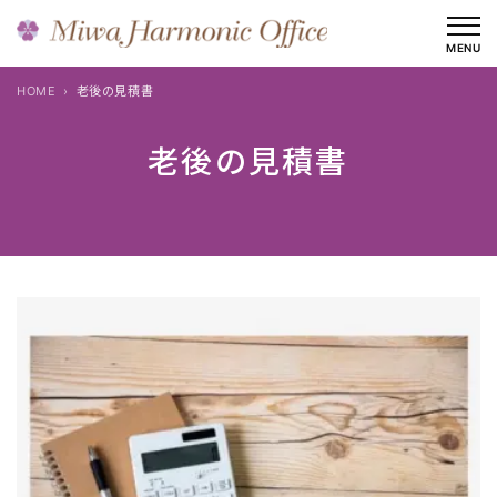
内
容
MENU
を
HOME
老後の見積書
ス
キ
老後の見積書
ッ
プ