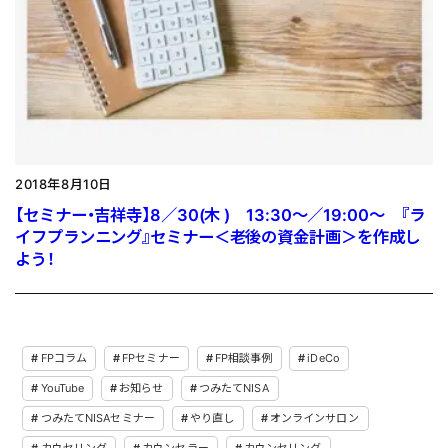
2018年8月10日
【セミナー・吉祥寺】8／30(木 ) 13:30～／19:00～ 『ラ
イフプランニング』セミナー＜老後の資金計画＞を作成し
よう！
FPコラム
FPセミナー
FP相談事例
iDeCo
YouTube
お知らせ
つみたてNISA
つみたてNISAセミナー
やり直し
オンラインサロン
カウセリング
カウンセラー
カウンセリング