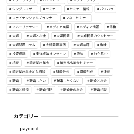
シングルマザー
セミナー
セミナー情報
パワハラ
ファイナンシャルプランナー
マネーセミナー
マネーリテラシー
メディア実績
メディア情報
修復
夫婦
夫婦とお金
夫婦問題
夫婦問題カウンセラー
夫婦問題コラム
夫婦問題事例
夫婦喧嘩
復縁
投資信託
東洋経済オンライン
浮気
独立系FP
相続
確定拠出年金
確定拠出年金セミナー
確定拠出年金加入相談
財産分与
資産形成
連載
離婚
離婚したい
離婚したくない
離婚とお金
離婚と経済
離婚判断
離婚後のお金
離婚相談
カテゴリー
payment