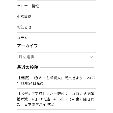
セミナー情報
相談事例
お知らせ
コラム
アーカイブ
ア
ー
カ
最近の投稿
イ
【出版】『別れても相続人』光文社より 2022
ブ
年11月24日発売
【メディア実績】マネー現代：「コロナ禍で離
婚が減った」は間違いだった？その裏に隠され
た「日本のヤバイ現実」