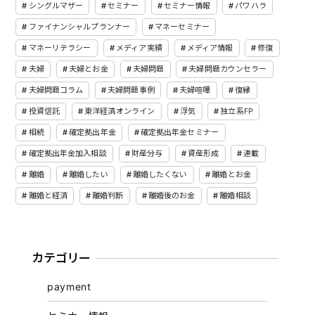
シングルマザー
セミナー
セミナー情報
パワハラ
ファイナンシャルプランナー
マネーセミナー
マネーリテラシー
メディア実績
メディア情報
修復
夫婦
夫婦とお金
夫婦問題
夫婦問題カウンセラー
夫婦問題コラム
夫婦問題事例
夫婦喧嘩
復縁
投資信託
東洋経済オンライン
浮気
独立系FP
相続
確定拠出年金
確定拠出年金セミナー
確定拠出年金加入相談
財産分与
資産形成
連載
離婚
離婚したい
離婚したくない
離婚とお金
離婚と経済
離婚判断
離婚後のお金
離婚相談
カテゴリー
payment