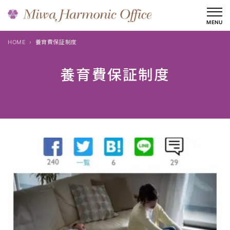
内
容
MENU
を
HOME
養育費保証制度
ス
キ
養育費保証制度
ッ
プ