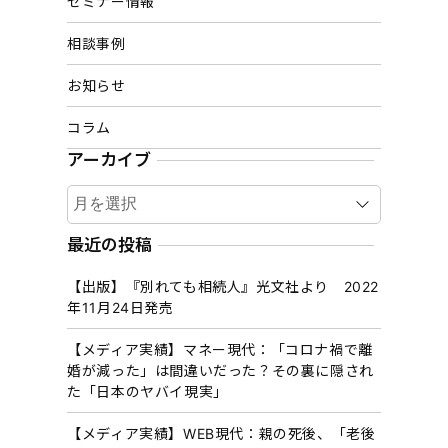
セミナー情報
相談事例
お知らせ
コラム
アーカイブ
ア
ー
カ
最近の投稿
イ
【出版】『別れても相続人』光文社より 2022
ブ
年11月24日発売
【メディア実績】マネー現代：「コロナ禍で離
婚が減った」は間違いだった？その裏に隠され
た「日本のヤバイ現実」
【メディア実績】WEB現代：親の死後、「老後