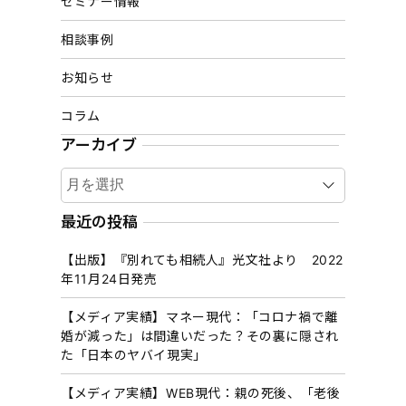
セミナー情報
相談事例
お知らせ
コラム
アーカイブ
ア
ー
カ
最近の投稿
イ
【出版】『別れても相続人』光文社より 2022
ブ
年11月24日発売
【メディア実績】マネー現代：「コロナ禍で離
婚が減った」は間違いだった？その裏に隠され
た「日本のヤバイ現実」
【メディア実績】WEB現代：親の死後、「老後