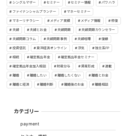
シングルマザー
セミナー
セミナー情報
パワハラ
ファイナンシャルプランナー
マネーセミナー
マネーリテラシー
メディア実績
メディア情報
修復
夫婦
夫婦とお金
夫婦問題
夫婦問題カウンセラー
夫婦問題コラム
夫婦問題事例
夫婦喧嘩
復縁
投資信託
東洋経済オンライン
浮気
独立系FP
相続
確定拠出年金
確定拠出年金セミナー
確定拠出年金加入相談
財産分与
資産形成
連載
離婚
離婚したい
離婚したくない
離婚とお金
離婚と経済
離婚判断
離婚後のお金
離婚相談
カテゴリー
payment