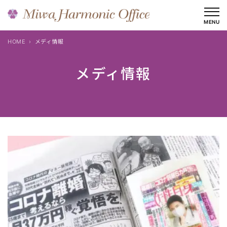
内
容
MENU
を
HOME
メディ情報
ス
キ
メディ情報
ッ
プ