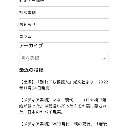
セミナー情報
相談事例
お知らせ
コラム
アーカイブ
ア
ー
カ
最近の投稿
イ
【出版】『別れても相続人』光文社より 2022
ブ
年11月24日発売
【メディア実績】マネー現代：「コロナ禍で離
婚が減った」は間違いだった？その裏に隠され
た「日本のヤバイ現実」
【メディア実績】WEB現代：親の死後、「老後