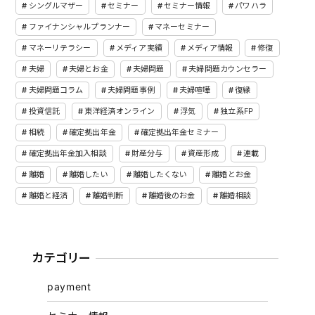
シングルマザー
セミナー
セミナー情報
パワハラ
ファイナンシャルプランナー
マネーセミナー
マネーリテラシー
メディア実績
メディア情報
修復
夫婦
夫婦とお金
夫婦問題
夫婦問題カウンセラー
夫婦問題コラム
夫婦問題事例
夫婦喧嘩
復縁
投資信託
東洋経済オンライン
浮気
独立系FP
相続
確定拠出年金
確定拠出年金セミナー
確定拠出年金加入相談
財産分与
資産形成
連載
離婚
離婚したい
離婚したくない
離婚とお金
離婚と経済
離婚判断
離婚後のお金
離婚相談
カテゴリー
payment