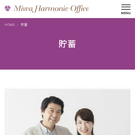
内
容
MENU
を
HOME
貯蓄
ス
キ
貯蓄
ッ
プ