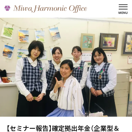
内
容
MENU
を
ス
キ
ッ
プ
【セミナー報告】確定拠出年金（企業型＆