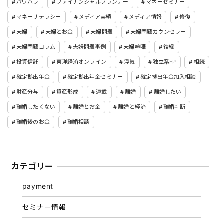
パワハラ
ファイナンシャルプランナー
マネーセミナー
マネーリテラシー
メディア実績
メディア情報
修復
夫婦
夫婦とお金
夫婦問題
夫婦問題カウンセラー
夫婦問題コラム
夫婦問題事例
夫婦喧嘩
復縁
投資信託
東洋経済オンライン
浮気
独立系FP
相続
確定拠出年金
確定拠出年金セミナー
確定拠出年金加入相談
財産分与
資産形成
連載
離婚
離婚したい
離婚したくない
離婚とお金
離婚と経済
離婚判断
離婚後のお金
離婚相談
カテゴリー
payment
セミナー情報