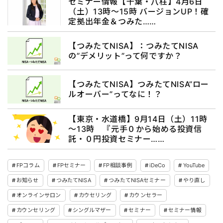
セミナー情報【千葉・八柱】4月6日
（土）13時～15時 バージョンUP！確
定拠出年金＆つみた……
【つみたてNISA】：つみたてNISA
の”デメリット”って何ですか？
【つみたてNISA】つみたてNISA”ロー
ルオーバー”ってなに！？
【東京・水道橋】9月14日（土）11時
～13時 『元手０から始める投資信
託・０円投資セミナー……
FPコラム
FPセミナー
FP相談事例
iDeCo
YouTube
お知らせ
つみたてNISA
つみたてNISAセミナー
やり直し
オンラインサロン
カウセリング
カウンセラー
カウンセリング
シングルマザー
セミナー
セミナー情報