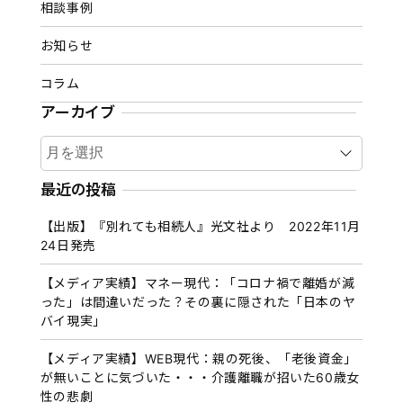
相談事例
お知らせ
コラム
アーカイブ
ア
ー
カ
最近の投稿
イ
【出版】『別れても相続人』光文社より 2022年11月
ブ
24日発売
【メディア実績】マネー現代：「コロナ禍で離婚が減
った」は間違いだった？その裏に隠された「日本のヤ
バイ現実」
【メディア実績】WEB現代：親の死後、「老後資金」
が無いことに気づいた・・・介護離職が招いた60歳女
性の悲劇