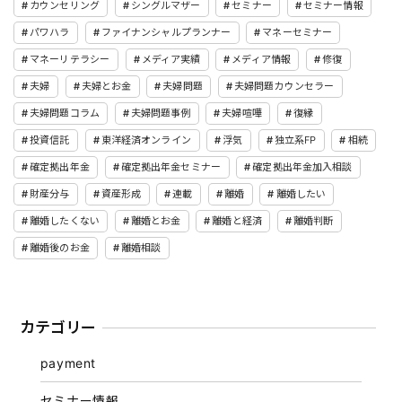
カウンセリング
シングルマザー
セミナー
セミナー情報
パワハラ
ファイナンシャルプランナー
マネーセミナー
マネーリテラシー
メディア実績
メディア情報
修復
夫婦
夫婦とお金
夫婦問題
夫婦問題カウンセラー
夫婦問題コラム
夫婦問題事例
夫婦喧嘩
復縁
投資信託
東洋経済オンライン
浮気
独立系FP
相続
確定拠出年金
確定拠出年金セミナー
確定拠出年金加入相談
財産分与
資産形成
連載
離婚
離婚したい
離婚したくない
離婚とお金
離婚と経済
離婚判断
離婚後のお金
離婚相談
カテゴリー
payment
セミナー情報