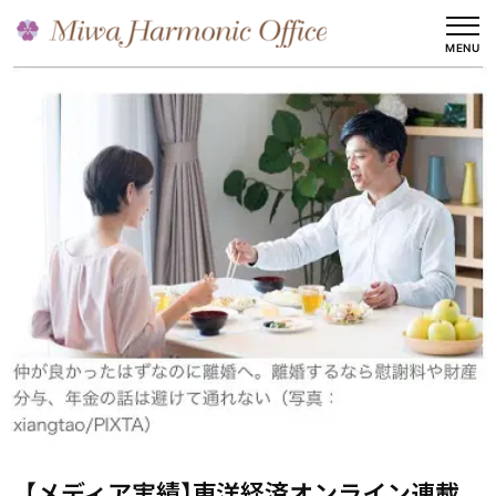
内
容
MENU
を
ス
キ
ッ
プ
【メディア実績】東洋経済オンライン連載