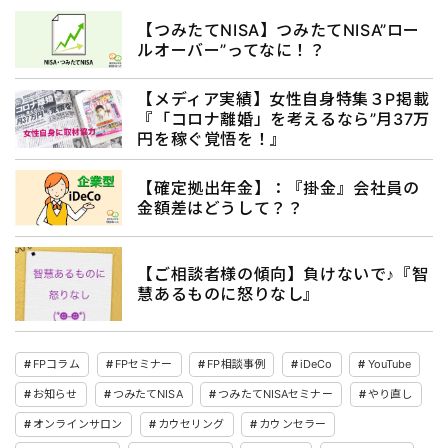
【つみたてNISA】つみたてNISA”ロー
ルオーバー”ってなに！？
【メディア実績】女性自身特集３P掲載
『「コロナ離婚」を考えるなら”月37万
円を稼ぐ覚悟を！』
【確定拠出年金】：『掛金』会社員の
金額差はどうして？？
【ご相談者様の傾向】負けないで♪『智
慧あるものに怒りなし』
FPコラム
FPセミナー
FP相談事例
iDeCo
YouTube
お知らせ
つみたてNISA
つみたてNISAセミナー
やり直し
オンラインサロン
カウセリング
カウンセラー