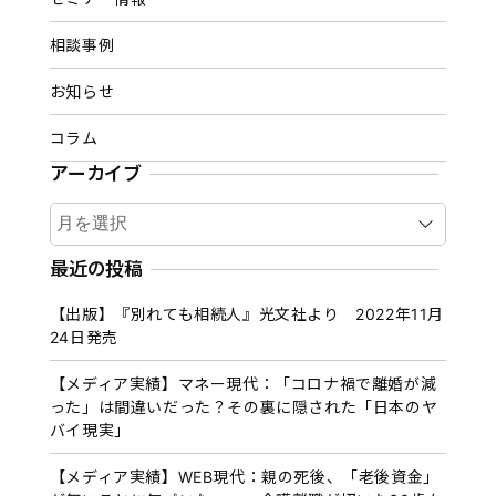
相談事例
お知らせ
コラム
アーカイブ
ア
ー
カ
最近の投稿
イ
【出版】『別れても相続人』光文社より 2022年11月
ブ
24日発売
【メディア実績】マネー現代：「コロナ禍で離婚が減
った」は間違いだった？その裏に隠された「日本のヤ
バイ現実」
【メディア実績】WEB現代：親の死後、「老後資金」